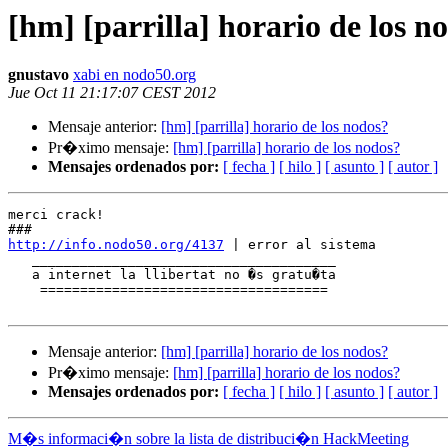
[hm] [parrilla] horario de los n
gnustavo
xabi en nodo50.org
Jue Oct 11 21:17:07 CEST 2012
Mensaje anterior:
[hm] [parrilla] horario de los nodos?
Pr�ximo mensaje:
[hm] [parrilla] horario de los nodos?
Mensajes ordenados por:
[ fecha ]
[ hilo ]
[ asunto ]
[ autor ]
merci crack!

http://info.nodo50.org/4137
 | error al sistema

   ______________________________________

   a internet la llibertat no �s gratu�ta

    ====================================

Mensaje anterior:
[hm] [parrilla] horario de los nodos?
Pr�ximo mensaje:
[hm] [parrilla] horario de los nodos?
Mensajes ordenados por:
[ fecha ]
[ hilo ]
[ asunto ]
[ autor ]
M�s informaci�n sobre la lista de distribuci�n HackMeeting