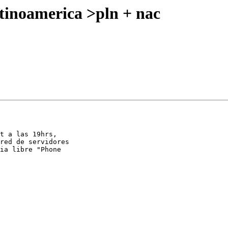
inoamerica >pln + nac
t a las 19hrs,

red de servidores

ia libre "Phone
