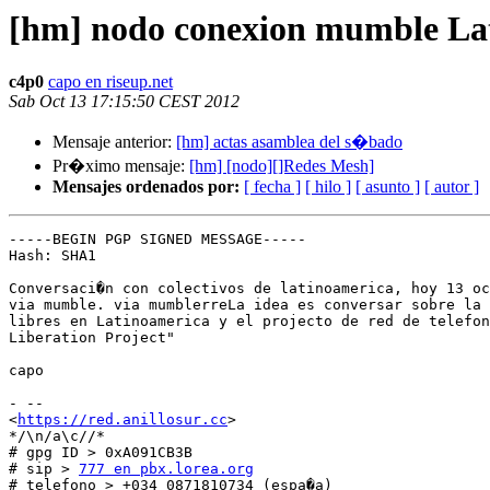
[hm] nodo conexion mumble Lat
c4p0
capo en riseup.net
Sab Oct 13 17:15:50 CEST 2012
Mensaje anterior:
[hm] actas asamblea del s�bado
Pr�ximo mensaje:
[hm] [nodo][]Redes Mesh]
Mensajes ordenados por:
[ fecha ]
[ hilo ]
[ asunto ]
[ autor ]
-----BEGIN PGP SIGNED MESSAGE-----

Hash: SHA1

Conversaci�n con colectivos de latinoamerica, hoy 13 oc
via mumble. via mumblerreLa idea es conversar sobre la 
libres en Latinoamerica y el projecto de red de telefon
Liberation Project"

capo

- -- 

<
https://red.anillosur.cc
>

*/\n/a\c//*

# gpg ID > 0xA091CB3B

# sip > 
777 en pbx.lorea.org
# telefono > +034 0871810734 (espa�a)
