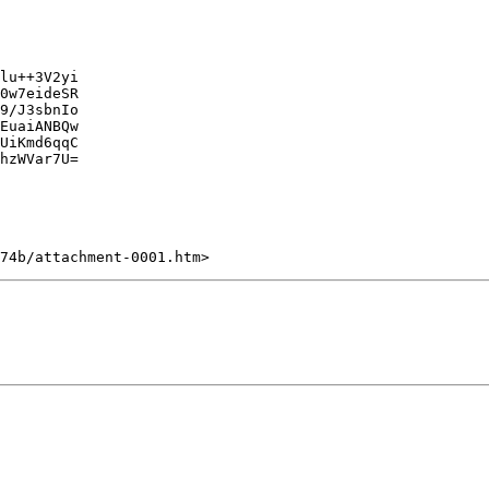
lu++3V2yi

0w7eideSR

9/J3sbnIo

EuaiANBQw

UiKmd6qqC

hzWVar7U=
