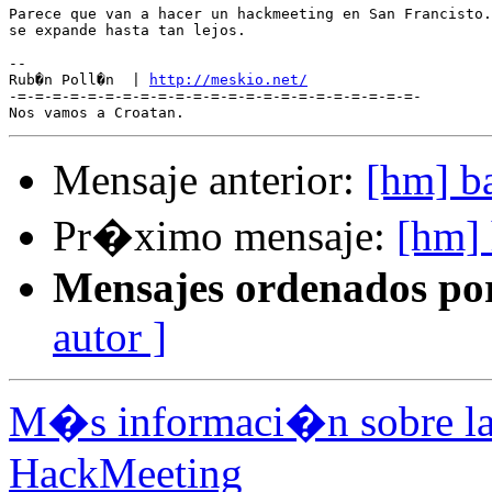
Parece que van a hacer un hackmeeting en San Francisto.
se expande hasta tan lejos.

-- 

Rub�n Poll�n  | 
http://meskio.net/
-=-=-=-=-=-=-=-=-=-=-=-=-=-=-=-=-=-=-=-=-=-=-=-

Mensaje anterior:
[hm] ba
Pr�ximo mensaje:
[hm] 
Mensajes ordenados po
autor ]
M�s informaci�n sobre la 
HackMeeting