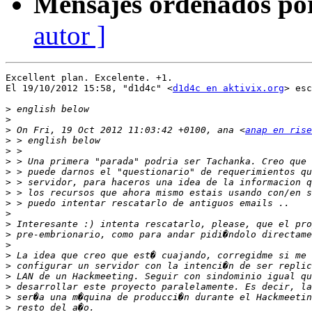
Mensajes ordenados po
autor ]
Excellent plan. Excelente. +1.

El 19/10/2012 15:58, "d1d4c" <
d1d4c en aktivix.org
> esc
>
>
>
 On Fri, 19 Oct 2012 11:03:42 +0100, ana <
anap en rise
>
>
>
>
>
>
>
>
>
>
>
>
>
>
>
>
>