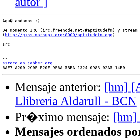
autor ]
Aqu� andamos :)

De momento IRC (irc.freenode.net/#aptitudefm) y stream 
(
http://giss.marsupi.org:8000/aptitudefm.ogg
)

src

siroco en jabber.org
Mensaje anterior:
[hm] [A
Llibreria Aldarull - BCN
Pr�ximo mensaje:
[hm] 
Mensajes ordenados po