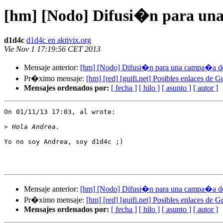
[hm] [Nodo] Difusi�n para un
d1d4c
d1d4c en aktivix.org
Vie Nov 1 17:19:56 CET 2013
Mensaje anterior:
[hm] [Nodo] Difusi�n para una campa�a d
Pr�ximo mensaje:
[hm] [red] [guifi.net] Posibles enlaces de G
Mensajes ordenados por:
[ fecha ]
[ hilo ]
[ asunto ]
[ autor ]
On 01/11/13 17:03, al wrote:

>
Yo no soy Andrea, soy d1d4c ;)

Mensaje anterior:
[hm] [Nodo] Difusi�n para una campa�a d
Pr�ximo mensaje:
[hm] [red] [guifi.net] Posibles enlaces de G
Mensajes ordenados por:
[ fecha ]
[ hilo ]
[ asunto ]
[ autor ]