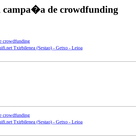
a campa�a de crowdfunding
e crowdfunding
uifi.net Txirbilenea (Sestao) - Getxo - Leioa
e crowdfunding
uifi.net Txirbilenea (Sestao) - Getxo - Leioa