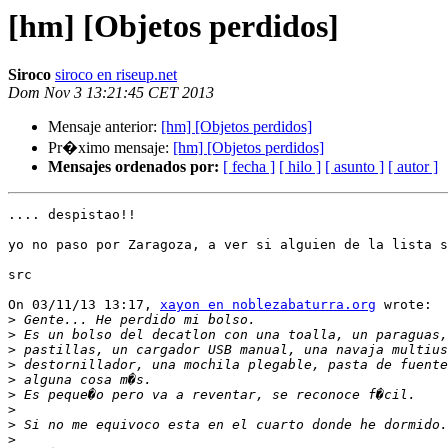
[hm] [Objetos perdidos]
Siroco
siroco en riseup.net
Dom Nov 3 13:21:45 CET 2013
Mensaje anterior:
[hm] [Objetos perdidos]
Pr�ximo mensaje:
[hm] [Objetos perdidos]
Mensajes ordenados por:
[ fecha ]
[ hilo ]
[ asunto ]
[ autor ]
.... despistao!!

yo no paso por Zaragoza, a ver si alguien de la lista s
src

On 03/11/13 13:17, 
xayon en noblezabaturra.org
 wrote:

>
>
>
>
>
>
>
>
>