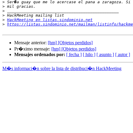
>
>
>
>
>
HackMeeting en listas.sindominio.net
>
https://listas.sindominio.net/mailman/listinfo/hackme
Mensaje anterior:
[hm] [Objetos perdidos]
Pr�ximo mensaje:
[hm] [Objetos perdidos]
Mensajes ordenados por:
[ fecha ]
[ hilo ]
[ asunto ]
[ autor ]
M�s informaci�n sobre la lista de distribuci�n HackMeeting