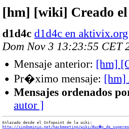
[hm] [wiki] Creado e
d1d4c
d1d4c en aktivix.org
Dom Nov 3 13:23:55 CET 
Mensaje anterior:
[hm] [
Pr�ximo mensaje:
[hm] 
Mensajes ordenados po
autor ]
http://sindominio.net/hackmeeting/wiki/Buz�n_de_sugeren