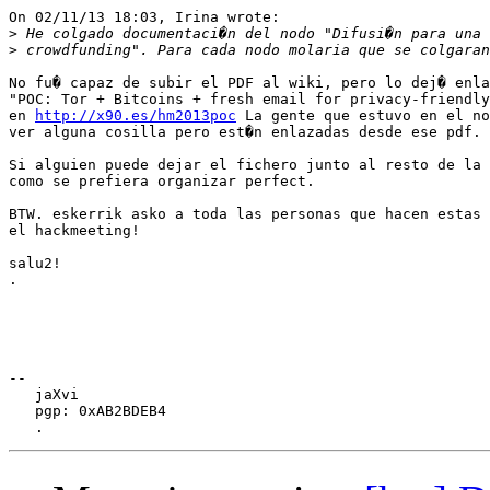
On 02/11/13 18:03, Irina wrote:

>
>
No fu� capaz de subir el PDF al wiki, pero lo dej� enla
"POC: Tor + Bitcoins + fresh email for privacy-friendly
en 
http://x90.es/hm2013poc
 La gente que estuvo en el no
ver alguna cosilla pero est�n enlazadas desde ese pdf.

Si alguien puede dejar el fichero junto al resto de la 
como se prefiera organizar perfect.

BTW. eskerrik asko a toda las personas que hacen estas 
el hackmeeting!

salu2!

.

-- 

   jaXvi

   pgp: 0xAB2BDEB4
