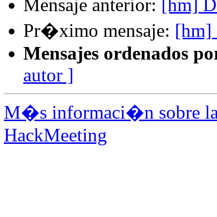
Mensaje anterior:
[hm] D
Pr�ximo mensaje:
[hm]
Mensajes ordenados po
autor ]
M�s informaci�n sobre la 
HackMeeting