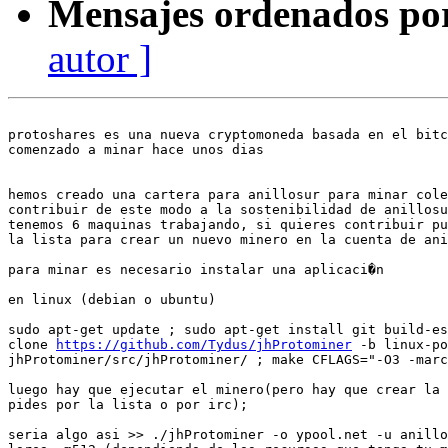
Mensajes ordenados po
autor ]
protoshares es una nueva cryptomoneda basada en el bitc
comenzado a minar hace unos dias

hemos creado una cartera para anillosur para minar cole
contribuir de este modo a la sostenibilidad de anillosu
tenemos 6 maquinas trabajando, si quieres contribuir pu
la lista para crear un nuevo minero en la cuenta de ani
para minar es necesario instalar una aplicaci�n

en linux (debian o ubuntu)

sudo apt-get update ; sudo apt-get install git build-es
clone 
https://github.com/Tydus/jhProtominer
 -b linux-po
jhProtominer/src/jhProtominer/ ; make CFLAGS="-O3 -marc
luego hay que ejecutar el minero(pero hay que crear la 
pides por la lista o por irc);

seria algo asi >> ./jhProtominer -o ypool.net -u anillo