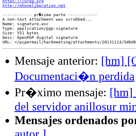
https://lorea.org
http://phoneliberation.net
------------ pr�xima parte ------------

A non-text attachment was scrubbed...

Name: signature.asc

Type: application/pgp-signature

Size: 551 bytes

Desc: OpenPGP digital signature

Mensaje anterior:
[hm] [
Documentaci�n perdida
Pr�ximo mensaje:
[hm] 
del servidor anillosur m
Mensajes ordenados po
autor ]