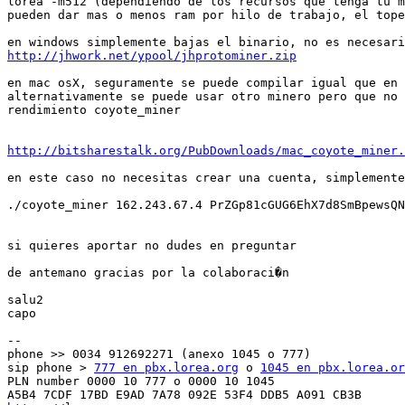
lorea -m512 (dependiendo de los recursos que tenga tu m
pueden dar mas o menos ram por hilo de trabajo, el tope
http://jhwork.net/ypool/jhprotominer.zip
en mac osX, seguramente se puede compilar igual que en 
alternativamente se puede usar otro minero pero que no 
rendimiento coyote_miner

http://bitsharestalk.org/PubDownloads/mac_coyote_miner.
en este caso no necesitas crear una cuenta, simplemente
./coyote_miner 162.243.67.4 PrZGp81cGUG6EhX7d8SmBpewsQN
si quieres aportar no dudes en preguntar

de antemano gracias por la colaboraci�n

salu2

capo

-- 

phone >> 0034 912692271 (anexo 1045 o 777)

sip phone > 
777 en pbx.lorea.org
 o 
1045 en pbx.lorea.or
PLN number 0000 10 777 o 0000 10 1045
