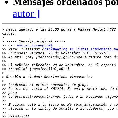
Mensajes ordenados po
autor ]
>
ciudad.

>
>
>>
 De: 
ank en riseup.net
>>
 Para: "listaHM" <
hackmeeting en listas.sindominio.ne
>>
>>
>>
>>
>>
>
>
>
>>
>>
>>
>>
>>
>>
>>
>>
>>