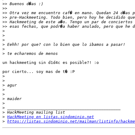
>>
>>
>>
>>
>>
>>
>
>
>
>
>
>
un hackmeeting sin d1d4c es posible?! :o

por cierto... soy mas de t� :P

>
>
>
>
>
>
>
>
>
>
HackMeeting en listas.sindominio.net
>
https://listas.sindominio.net/mailman/listinfo/hackme