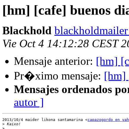
[hm] [cafe] buenos di
Blackhold
blackholdmailer
Vie Oct 4 14:12:28 CEST 2
Mensaje anterior:
[hm] [c
Pr�ximo mensaje:
[hm] 
Mensajes ordenados po
autor ]
2013/10/4 maider likona santamarina <
capazogordo en yah
>
>