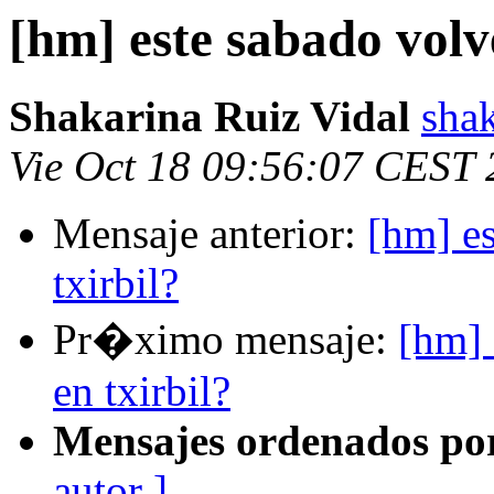
[hm] este sabado volv
Shakarina Ruiz Vidal
sha
Vie Oct 18 09:56:07 CEST
Mensaje anterior:
[hm] e
txirbil?
Pr�ximo mensaje:
[hm] 
en txirbil?
Mensajes ordenados po
autor ]