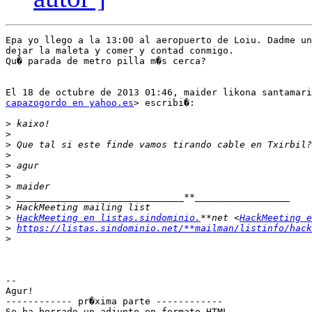
Epa yo llego a la 13:00 al aeropuerto de Loiu. Dadme un
dejar la maleta y comer y contad conmigo.

Qu� parada de metro pilla m�s cerca?

capazogordo en yahoo.es
> escribi�:

>
>
>
>
>
>
>
>
>
>
HackMeeting en listas.sindominio.
**net <
HackMeeting e
>
https://listas.sindominio.net/**mailman/listinfo/hack
>
-- 

Agur!

------------ pr�xima parte ------------

Se ha borrado un adjunto en formato HTML...
