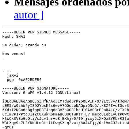
Mensajes ordenados po
autor ]
-----BEGIN PGP SIGNED MESSAGE-----

Hash: SHA1

Se d1d4c, grande :D

Nos vemos!

.

- -- 

  jaXvi

  pgp: 0xAB2BDEB4

  .

-----BEGIN PGP SIGNATURE-----

Version: GnuPG v1.4.12 (GNU/Linux)

iQEcBAEBAgAGBQJSZHfNAAoJEMTdWd6rK960LPIH/0/2LtS7vAtRgM7
cER5/w9zhW4yIS92YpsK2s6wvV7OGesoNAGpiQNsG/lk8Z4I+oIQsr3
6Xd+I2KGa6e8gfgpR3TJbq6q3VZsOO31heH1GAVFBrPEaR4LC/vIXCb
6CImVP1PPtd31aZC8XWkR5HmaBCQUOTWKIY+LVTmmxcQLqb1v6zP0wt
HtWQx3VBoGpQliVsJLv1nr+eBfBXhjr0/I9fjixy5iXHOzZYRbrR3tu
W3LXqy9k7L3YNKULuRttItPwgSXLq2vui/hAJ4Ejj/0nlVmC33xLiUW
=qm0T
