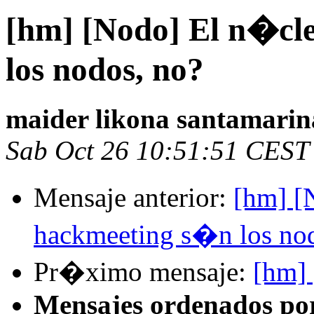
[hm] [Nodo] El n�cl
los nodos, no?
maider likona santamarin
Sab Oct 26 10:51:51 CEST
Mensaje anterior:
[hm] [
hackmeeting s�n los no
Pr�ximo mensaje:
[hm] 
Mensajes ordenados po