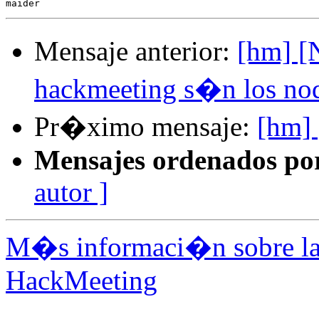
Mensaje anterior:
[hm] [
hackmeeting s�n los no
Pr�ximo mensaje:
[hm] 
Mensajes ordenados po
autor ]
M�s informaci�n sobre la 
HackMeeting