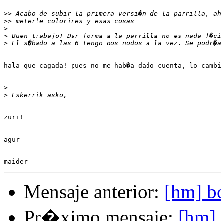
>>
>>
>
>
>
hala que cagada! pues no me hab�a dado cuenta, lo cambi
>
>
zuri!

agur

Mensaje anterior:
[hm] bo
Pr�ximo mensaje:
[hm] 