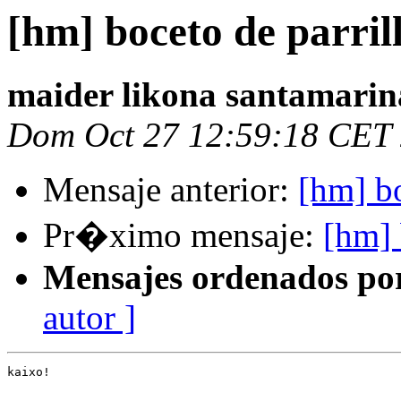
[hm] boceto de parril
maider likona santamarin
Dom Oct 27 12:59:18 CET
Mensaje anterior:
[hm] bo
Pr�ximo mensaje:
[hm] 
Mensajes ordenados po
autor ]
kaixo!
