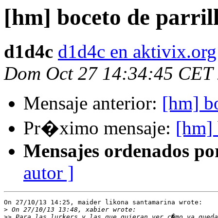
[hm] boceto de parril
d1d4c
d1d4c en aktivix.org
Dom Oct 27 14:34:45 CET
Mensaje anterior:
[hm] bo
Pr�ximo mensaje:
[hm] 
Mensajes ordenados po
autor ]
On 27/10/13 14:25, maider likona santamarina wrote:

>
>>