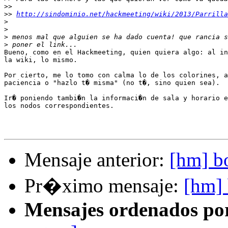
>>
>>
http://sindominio.net/hackmeeting/wiki/2013/Parrilla
>
>
>
>
Bueno, como en el Hackmeeting, quien quiera algo: al in
la wiki, lo mismo.

Por cierto, me lo tomo con calma lo de los colorines, a
paciencia o "hazlo t� misma" (no t�, sino quien sea).

Ir� poniendo tambi�n la informaci�n de sala y horario e
los nodos correspondientes.

Mensaje anterior:
[hm] bo
Pr�ximo mensaje:
[hm] 
Mensajes ordenados po