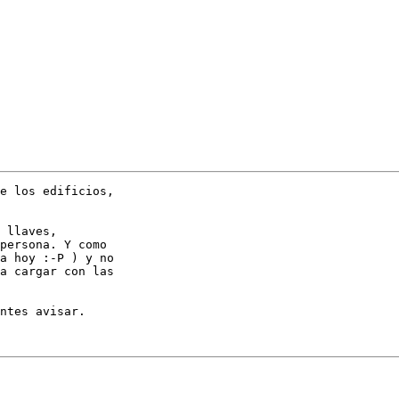
e los edificios,

 llaves,

persona. Y como

a hoy :-P ) y no

a cargar con las

ntes avisar.
