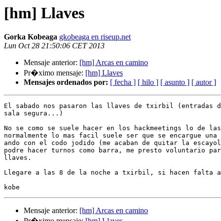
[hm] Llaves
Gorka Kobeaga
gkobeaga en riseup.net
Lun Oct 28 21:50:06 CET 2013
Mensaje anterior:
[hm] Arcas en camino
Pr�ximo mensaje:
[hm] Llaves
Mensajes ordenados por:
[ fecha ]
[ hilo ]
[ asunto ]
[ autor ]
El sabado nos pasaron las llaves de txirbil (entradas d
sala segura...)

No se como se suele hacer en los hackmeetings lo de las
normalmente lo mas facil suele ser que se encargue una 
ando con el codo jodido (me acaban de quitar la escayol
podre hacer turnos como barra, me presto voluntario par
llaves.

Llegare a las 8 de la noche a txirbil, si hacen falta a
Mensaje anterior:
[hm] Arcas en camino
Pr�ximo mensaje:
[hm] Llaves