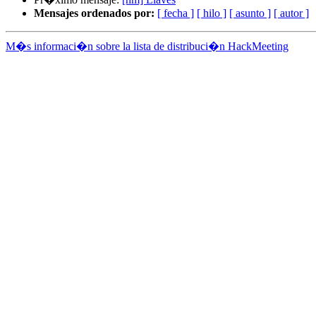
Mensajes ordenados por:
[ fecha ]
[ hilo ]
[ asunto ]
[ autor ]
M�s informaci�n sobre la lista de distribuci�n HackMeeting