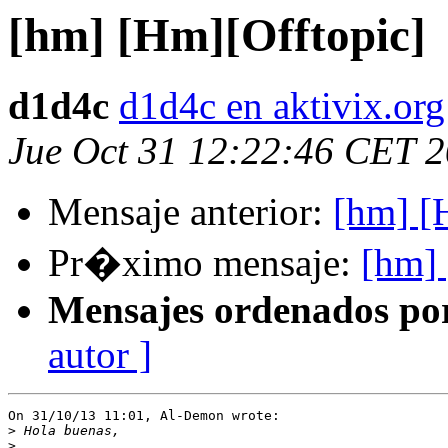
[hm] [Hm][Offtopic]
d1d4c
d1d4c en aktivix.org
Jue Oct 31 12:22:46 CET 
Mensaje anterior:
[hm] [
Pr�ximo mensaje:
[hm] 
Mensajes ordenados po
autor ]
On 31/10/13 11:01, Al-Demon wrote:

>
>