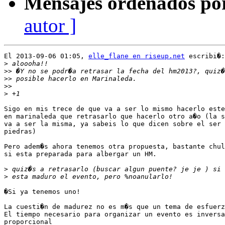
Mensajes ordenados po
autor ]
El 2013-09-06 01:05, 
elle_flane en riseup.net
 escribi�:

>
>>
>>
>>
>
Sigo en mis trece de que va a ser lo mismo hacerlo este
en marinaleda que retrasarlo que hacerlo otro a�o (la s
va a ser la misma, ya sabeis lo que dicen sobre el ser 
piedras)

Pero adem�s ahora tenemos otra propuesta, bastante chul
si esta preparada para albergar un HM.

>
>
�Si ya tenemos uno!

La cuesti�n de madurez no es m�s que un tema de esfuerz
El tiempo necesario para organizar un evento es inversa
proporcional
