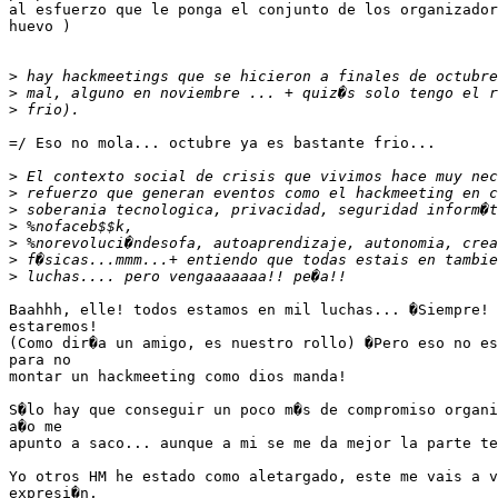
al esfuerzo que le ponga el conjunto de los organizador
huevo )

>
>
>
=/ Eso no mola... octubre ya es bastante frio...

>
>
>
>
>
>
>
Baahhh, elle! todos estamos en mil luchas... �Siempre! 
estaremos!

(Como dir�a un amigo, es nuestro rollo) �Pero eso no es
para no

montar un hackmeeting como dios manda!

S�lo hay que conseguir un poco m�s de compromiso organi
a�o me

apunto a saco... aunque a mi se me da mejor la parte te
Yo otros HM he estado como aletargado, este me vais a v
expresi�n,
