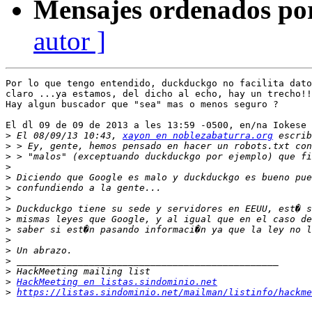
Mensajes ordenados po
autor ]
Por lo que tengo entendido, duckduckgo no facilita dato
claro ...ya estamos, del dicho al echo, hay un trecho!!
Hay algun buscador que "sea" mas o menos seguro ?

El dl 09 de 09 de 2013 a les 13:59 -0500, en/na Iokese 
>
 El 08/09/13 10:43, 
xayon en noblezabaturra.org
>
>
>
>
>
>
>
>
>
>
>
>
>
>
HackMeeting en listas.sindominio.net
>
https://listas.sindominio.net/mailman/listinfo/hackme