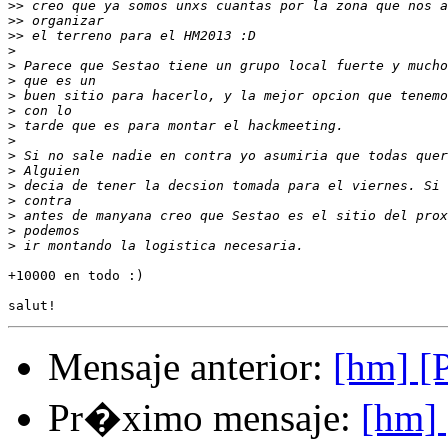
>>
>>
>>
>
>
>
>
>
>
>
>
>
>
>
>
>
>
+10000 en todo :)

Mensaje anterior:
[hm] [P
Pr�ximo mensaje:
[hm] 