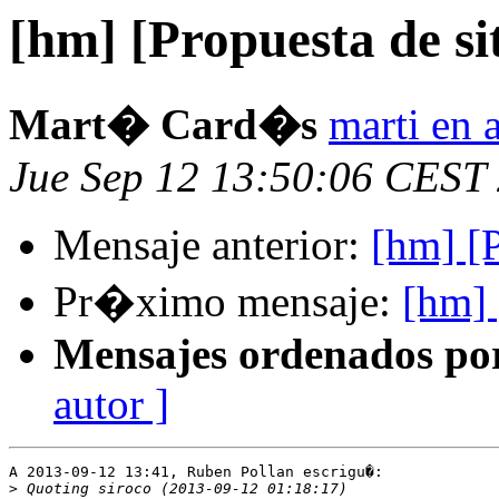
[hm] [Propuesta de si
Mart� Card�s
marti en a
Jue Sep 12 13:50:06 CEST
Mensaje anterior:
[hm] [P
Pr�ximo mensaje:
[hm] 
Mensajes ordenados po
autor ]
A 2013-09-12 13:41, Ruben Pollan escrigu�:

>