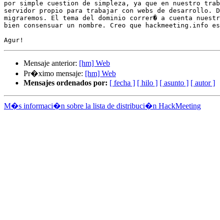
por simple cuestion de simpleza, ya que en nuestro trab
servidor propio para trabajar con webs de desarrollo. D
migraremos. El tema del dominio correr� a cuenta nuestr
bien consensuar un nombre. Creo que hackmeeting.info es
Mensaje anterior:
[hm] Web
Pr�ximo mensaje:
[hm] Web
Mensajes ordenados por:
[ fecha ]
[ hilo ]
[ asunto ]
[ autor ]
M�s informaci�n sobre la lista de distribuci�n HackMeeting