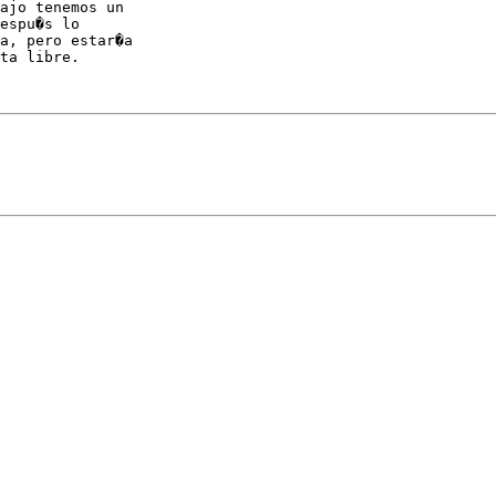
ajo tenemos un

espu�s lo

a, pero estar�a

ta libre.
