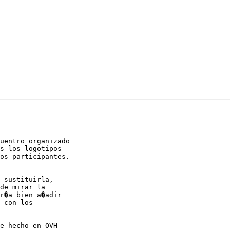
uentro organizado

s los logotipos

os participantes.

 sustituirla,

de mirar la

r�a bien a�adir

 con los

e hecho en OVH
