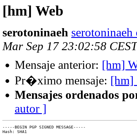
[hm] Web
serotoninaeh
serotoninaeh 
Mar Sep 17 23:02:58 CEST
Mensaje anterior:
[hm] 
Pr�ximo mensaje:
[hm] 
Mensajes ordenados po
autor ]
-----BEGIN PGP SIGNED MESSAGE-----

Hash: SHA1
