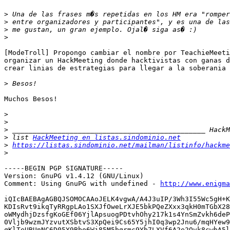
>
>
>
>
[ModeTroll] Propongo cambiar el nombre por TeachieMeeti
organizar un HackMeeting donde hacktivistas con ganas d
crear linias de estrategias para llegar a la soberania 
>
Muchos Besos!

>
>
>
>
 list 
HackMeeting en listas.sindominio.net
>
https://listas.sindominio.net/mailman/listinfo/hackme
>
-----BEGIN PGP SIGNATURE-----

Version: GnuPG v1.4.12 (GNU/Linux)

Comment: Using GnuPG with undefined - 
http://www.enigma
iQIcBAEBAgAGBQJSOMOCAAoJELK4vgwA/A4J3uIP/3Wh3I55Wc5gH+K
KDIsRvt9ikqTyRRgpLAo1SXJfOweLrXJE5bkPQeZXxx3qkH0mTGbX28
oWMydhjDzsfgKoGEf06YjlApsuogPDtvhOhy217k1s4YnSmZvkh6deP
0Vljb9wzmJYzvutXSbtvS3XpQei9Cs65Y5jhI0q3wp2Jnu6/mqHYew9
qKlTeUBUnNC6D05Y9Bbo6Wj85M5bqrmc9Yb7LXVf6A2e2Qvk8cwbA5l