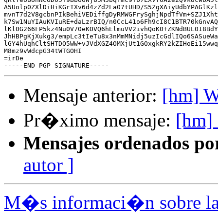
A5Uolp0ZXlDiHiKGrIXv6d4zZd2La07tUHD/S5ZgXAiyUdbYPAGlKzl
mvnT7d2V8gcbnPIkBehiVEDiffgDyRMWGFrySghjNpdTfVm+SZJ1Xht
k7Sw1NuYIAuKVIuRE+daLzrBIQ/n0CcL41o6Fh9cI8C1BTR70kGnvAQ
lKl0G266FP5kz4Nu0V70eKOVQ6hElmuVV2ivhQoK0+ZKNdBUL0I8BdY
JhHBPgKjXukg3/empLc3tIeTu8x3nMmMNidj5uzIcGdlIQo6SASueWa
lGY4hUqhCltSHTDO5WW+vJVdXGZ4OMXjUt1GOxgkRY2kZIHoEi15wwq
M8mz9vWdcpG34tWTGOHI

=irDe

Mensaje anterior:
[hm] 
Pr�ximo mensaje:
[hm] 
Mensajes ordenados po
autor ]
M�s informaci�n sobre la 