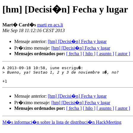
[hm] [Decisi�n] Fecha y lugar
Mart� Card�s
marti en acs.li
Mie Sep 18 11:12:16 CEST 2013
Mensaje anterior:
[hm] [Decisi�n] Fecha y lugar
Pr�ximo mensaje:
[hm] [Decisi�n] Fecha y lugar
Mensajes ordenados por:
[ fecha ]
[ hilo ]
[ asunto ]
[ autor ]
A 2013-09-18 10:58, iune escrigu�:

>
Mensaje anterior:
[hm] [Decisi�n] Fecha y lugar
Pr�ximo mensaje:
[hm] [Decisi�n] Fecha y lugar
Mensajes ordenados por:
[ fecha ]
[ hilo ]
[ asunto ]
[ autor ]
M�s informaci�n sobre la lista de distribuci�n HackMeeting