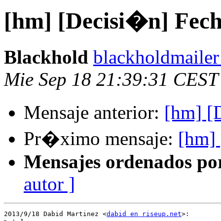
[hm] [Decisi�n] Fech
Blackhold
blackholdmailer
Mie Sep 18 21:39:31 CEST
Mensaje anterior:
[hm] [
Pr�ximo mensaje:
[hm] 
Mensajes ordenados po
autor ]
2013/9/18 Dabid Martinez <
dabid en riseup.net
>:
