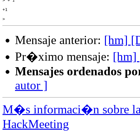
>
+1

>
Mensaje anterior:
[hm] [
Pr�ximo mensaje:
[hm] 
Mensajes ordenados po
autor ]
M�s informaci�n sobre la 
HackMeeting