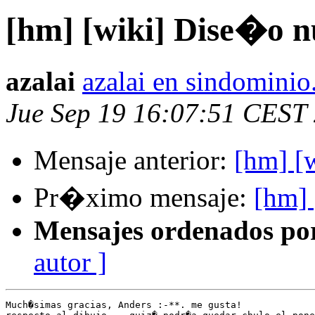
[hm] [wiki] Dise�o 
azalai
azalai en sindominio
Jue Sep 19 16:07:51 CEST
Mensaje anterior:
[hm] [
Pr�ximo mensaje:
[hm]
Mensajes ordenados po
autor ]
Much�simas gracias, Anders :-**. me gusta!
