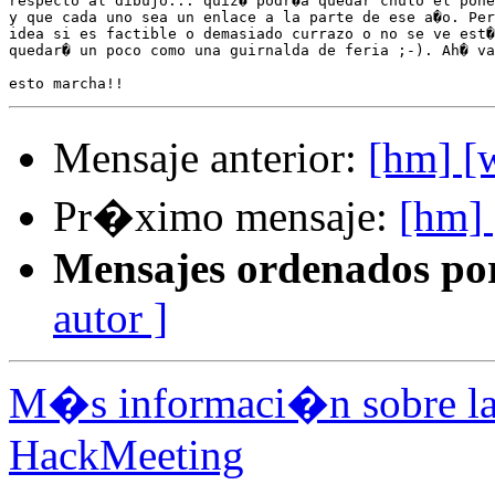
respecto al dibujo... quiz� podr�a quedar chulo el pone
y que cada uno sea un enlace a la parte de ese a�o. Per
idea si es factible o demasiado currazo o no se ve est�
quedar� un poco como una guirnalda de feria ;-). Ah� va
Mensaje anterior:
[hm] [
Pr�ximo mensaje:
[hm]
Mensajes ordenados po
autor ]
M�s informaci�n sobre la 
HackMeeting