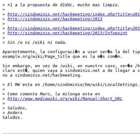
>
>
>
http://sindominio.net/hackmeeting/index.php?title=201
>
http://sindominio.net/hackmeeting/2013
>
>
http://sindominio.net/hackmeeting/index.php?title=201
>
http://sindominio.net/hackmeeting/2013/Infopoint
>
>
Aparentemente, la configuraci�n a usar ser�a la del tip
example.org/wiki/Page_title que es la m�s com�n.

Sin embargo, en vez de /wiki, en nuestro caso, ser�a /h
claro est�, quien vaya a sindominio.net a de llegar a s
no a sindominio.net/hackmeeting.

>
>
>
>
http://www.mediawiki.org/wiki/Manual:Short_URL
>
>
>
Saludos.
