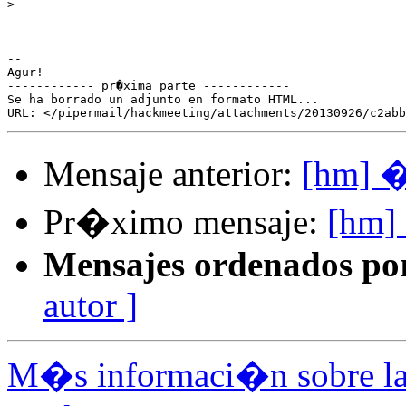
>
-- 

Agur!

------------ pr�xima parte ------------

Se ha borrado un adjunto en formato HTML...

Mensaje anterior:
[hm] 
Pr�ximo mensaje:
[hm]
Mensajes ordenados po
autor ]
M�s informaci�n sobre la 