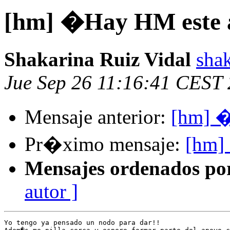
[hm] �Hay HM este
Shakarina Ruiz Vidal
sha
Jue Sep 26 11:16:41 CEST
Mensaje anterior:
[hm] 
Pr�ximo mensaje:
[hm]
Mensajes ordenados po
autor ]
Yo tengo ya pensado un nodo para dar!!
