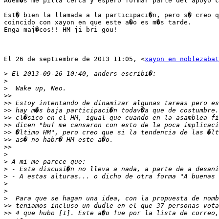
Adem�s me pilla cerca y espero formar parte del apoyo c
Est� bien la llamada a la participaci�n, pero s� creo q
coincido con xayon en que este a�o es m�s tarde.

Enga maj�cos!! HM ji bri gou!

El 26 de septiembre de 2013 11:05, <
xayon en noblezabat
>
>
>
>>
>>
>>
>>
>>
>>
>>
>>
>
>
>
>
>
>
>
>>
>>