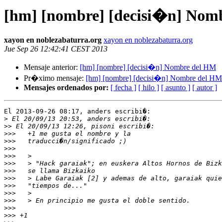
[hm] [nombre] [decisi�n] Nom
xayon en noblezabaturra.org
xayon en noblezabaturra.org
Jue Sep 26 12:42:41 CEST 2013
Mensaje anterior:
[hm] [nombre] [decisi�n] Nombre del HM
Pr�ximo mensaje:
[hm] [nombre] [decisi�n] Nombre del HM
Mensajes ordenados por:
[ fecha ]
[ hilo ]
[ asunto ]
[ autor ]
El 2013-09-26 08:17, anders escribi�:

>
>>
>>>
>>>
>>>
>>>
>>>
>>>
>>>
>>>
>>>
>>>
>>>
>>>