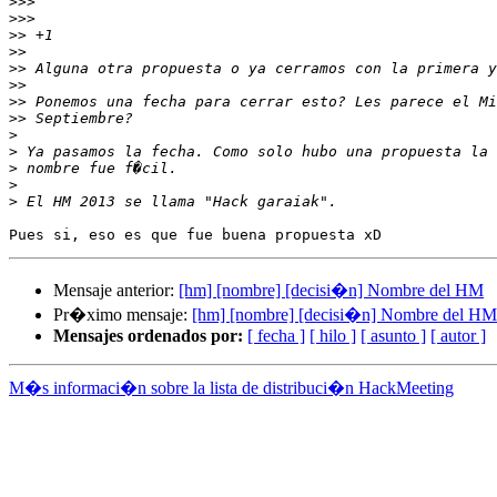
>>>
>>>
>>
>>
>>
>>
>>
>>
>
>
>
>
>
Mensaje anterior:
[hm] [nombre] [decisi�n] Nombre del HM
Pr�ximo mensaje:
[hm] [nombre] [decisi�n] Nombre del HM
Mensajes ordenados por:
[ fecha ]
[ hilo ]
[ asunto ]
[ autor ]
M�s informaci�n sobre la lista de distribuci�n HackMeeting