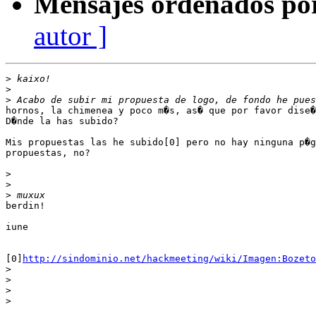
Mensajes ordenados po
autor ]
>
>
>
hornos, la chimenea y poco m�s, as� que por favor dise�
D�nde la has subido?

Mis propuestas las he subido[0] pero no hay ninguna p�g
propuestas, no?

>
>
>
berdin!

iune

[0]
http://sindominio.net/hackmeeting/wiki/Imagen:Bozeto
>
>
>
>