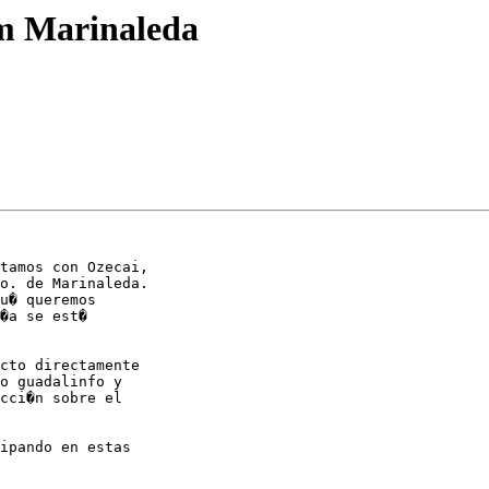
m Marinaleda
tamos con Ozecai, 

o. de Marinaleda. 

u� queremos 

�a se est� 

cto directamente 

o guadalinfo y 

cci�n sobre el 

ipando en estas 
