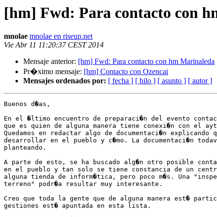
[hm] Fwd: Para contacto con h
mnolae
mnolae en riseup.net
Vie Abr 11 11:20:37 CEST 2014
Mensaje anterior:
[hm] Fwd: Para contacto con hm Marinaleda
Pr�ximo mensaje:
[hm] Contacto con Ozencai
Mensajes ordenados por:
[ fecha ]
[ hilo ]
[ asunto ]
[ autor ]
Buenos d�as,

En el �ltimo encuentro de preparaci�n del evento contac
que es quien de alguna manera tiene conexi�n con el ayt
Quedamos en redactar algo de documentaci�n explicando q
desarrollar en el pueblo y c�mo. La documentaci�n todav
planteando.

A parte de esto, se ha buscado alg�n otro posible conta
en el pueblo y tan solo se tiene constancia de un centr
alguna tienda de inform�tica, pero poco m�s. Una "inspe
terreno" podr�a resultar muy interesante.

Creo que toda la gente que de alguna manera est� partic
gestiones est� apuntada en esta lista.
