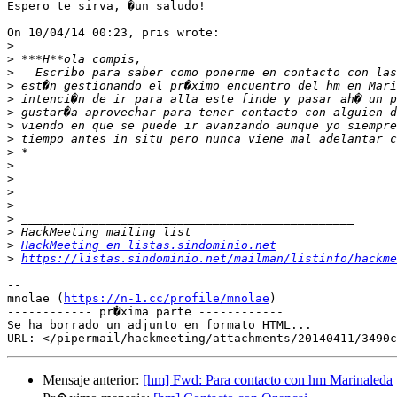
Espero te sirva, �un saludo!

On 10/04/14 00:23, pris wrote:

>
>
>
>
>
>
>
>
>
>
>
>
>
>
>
>
HackMeeting en listas.sindominio.net
>
https://listas.sindominio.net/mailman/listinfo/hackme
-- 

mnolae (
https://n-1.cc/profile/mnolae
)

------------ pr�xima parte ------------

Se ha borrado un adjunto en formato HTML...

Mensaje anterior:
[hm] Fwd: Para contacto con hm Marinaleda