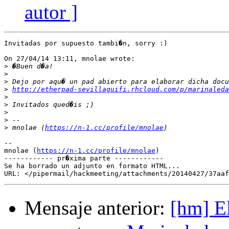
autor ]
Invitadas por supuesto tambi�n, sorry :)

On 27/04/14 13:11, mnolae wrote:

>
>
>
>
http://etherpad-sevillaguifi.rhcloud.com/p/marinaleda
>
>
>
>
>
 mnolae (
https://n-1.cc/profile/mnolae
-- 

mnolae (
https://n-1.cc/profile/mnolae
)

------------ pr�xima parte ------------

Se ha borrado un adjunto en formato HTML...

Mensaje anterior:
[hm] E