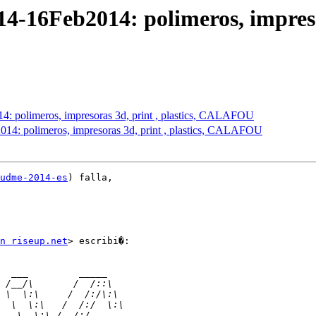
16Feb2014: polimeros, impresora
 polimeros, impresoras 3d, print , plastics, CALAFOU
: polimeros, impresoras 3d, print , plastics, CALAFOU
udme-2014-es
) falla,

n riseup.net
> escribi�:
