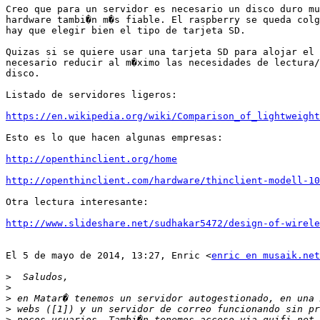
Creo que para un servidor es necesario un disco duro mu
hardware tambi�n m�s fiable. El raspberry se queda colg
hay que elegir bien el tipo de tarjeta SD.

Quizas si se quiere usar una tarjeta SD para alojar el 
necesario reducir al m�ximo las necesidades de lectura/
disco.

Listado de servidores ligeros:

https://en.wikipedia.org/wiki/Comparison_of_lightweight
Esto es lo que hacen algunas empresas:

http://openthinclient.org/home
http://openthinclient.com/hardware/thinclient-modell-10
Otra lectura interesante:

http://www.slideshare.net/sudhakar5472/design-of-wirel
El 5 de mayo de 2014, 13:27, Enric <
enric en musaik.net
>
>
>
>
>