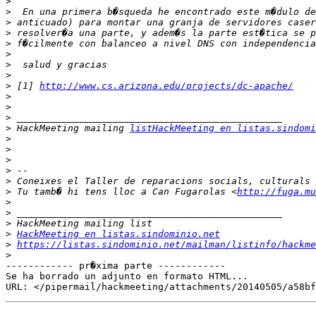
>
>
>
>
>
>
>
>
>
 [1] 
http://www.cs.arizona.edu/projects/dc-apache/
>
>
>
>
 HackMeeting mailing 
listHackMeeting en listas.sindomi
>
>
>
>
>
>
 Tu tamb� hi tens lloc a Can Fugarolas <
http://fuga.mu
>
>
>
>
HackMeeting en listas.sindominio.net
>
https://listas.sindominio.net/mailman/listinfo/hackme
>
------------ pr�xima parte ------------

Se ha borrado un adjunto en formato HTML...
