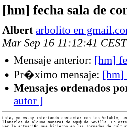
[hm] fecha sala de co
Albert
arbolito en gmail.c
Mar Sep 16 11:12:41 CEST
Mensaje anterior:
[hm] fe
Pr�ximo mensaje:
[hm] 
Mensajes ordenados po
autor ]
Hola, yo estoy intentando contactar con los Voluble, un
llamarlos de alguna manera) de aqu� de Sevilla. En este
ver la actuaci�n que hicieron en las Jornadas de Cultur