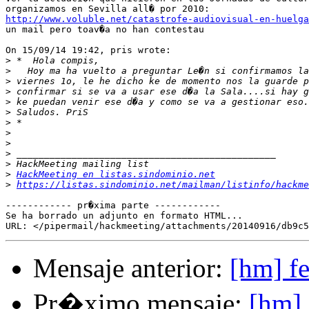
http://www.voluble.net/catastrofe-audiovisual-en-huelga
un mail pero toav�a no han contestau

On 15/09/14 19:42, pris wrote:

>
>
>
>
>
>
>
>
>
>
>
>
HackMeeting en listas.sindominio.net
>
https://listas.sindominio.net/mailman/listinfo/hackme
------------ pr�xima parte ------------

Se ha borrado un adjunto en formato HTML...

Mensaje anterior:
[hm] fe
Pr�ximo mensaje:
[hm] 