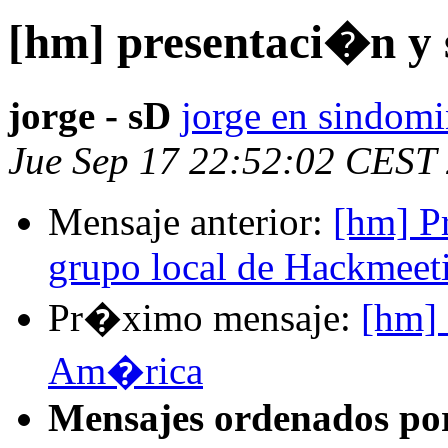
[hm] presentaci�n y 
jorge - sD
jorge en sindomi
Jue Sep 17 22:52:02 CEST
Mensaje anterior:
[hm] P
grupo local de Hackmeet
Pr�ximo mensaje:
[hm]
Am�rica
Mensajes ordenados po