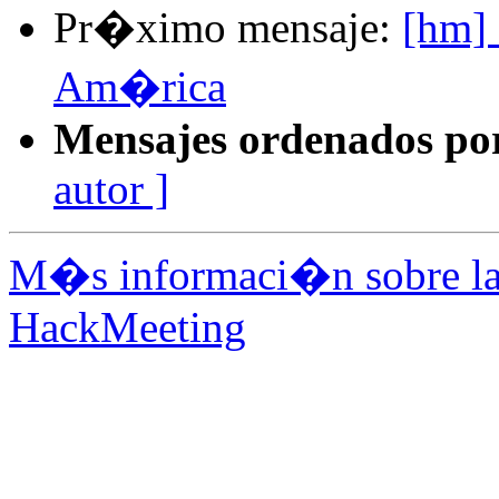
Pr�ximo mensaje:
[hm]
Am�rica
Mensajes ordenados po
autor ]
M�s informaci�n sobre la 
HackMeeting