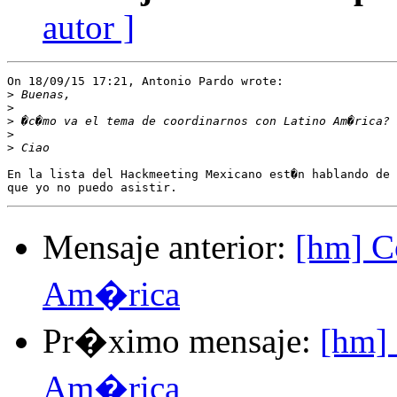
autor ]
On 18/09/15 17:21, Antonio Pardo wrote:

>
>
>
>
>
En la lista del Hackmeeting Mexicano est�n hablando de 
Mensaje anterior:
[hm] C
Am�rica
Pr�ximo mensaje:
[hm]
Am�rica