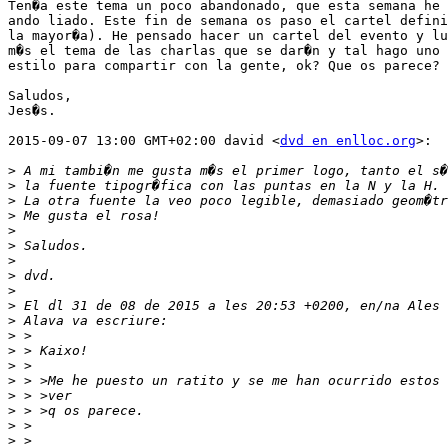
Ten�a este tema un poco abandonado, que esta semana he 
ando liado. Este fin de semana os paso el cartel defini
la mayor�a). He pensado hacer un cartel del evento y lu
m�s el tema de las charlas que se dar�n y tal hago uno 
estilo para compartir con la gente, ok? Que os parece?

Saludos,

Jes�s.

2015-09-07 13:00 GMT+02:00 david <
dvd en enlloc.org
>:

>
>
>
>
>
>
>
>
>
>
>
>
>
>
>
>
>
>
>