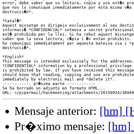
error, debe saber que su lectura, copia y uso est�n pro
que nos lo comunique inmediatamente por esta misma v�a 
destrucci�n*.

*Catal�*

Aquest missatge es dirigeix ​​exclusivament al seu destin
informaci� *CONFIDENCIAL* sotmesa a secret professional
est� prohibida per la llei. Si ha rebut aquest missatge
saber que la seva lectura, c�pia i �s estan prohibits. 
ho comuniqui immediatament per aquesta mateixa via i *p
destrucci�*.

*English*

This message is intended exclusively for the addressee.
*CONFIDENTIAL* information by a professional privilege 
is prohibited by law. If you have received this message
should know that reading, copying and use are prohibite
immediately by electronic mail and *delete it*.

------------ pr�xima parte ------------

Se ha borrado un adjunto en formato HTML...

Mensaje anterior:
[hm] [
Pr�ximo mensaje:
[hm] 