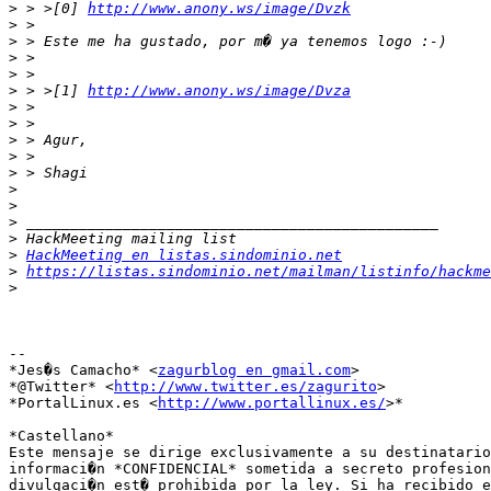
>
 > >[0] 
http://www.anony.ws/image/Dvzk
>
>
>
>
>
 > >[1] 
http://www.anony.ws/image/Dvza
>
>
>
>
>
>
>
>
>
>
HackMeeting en listas.sindominio.net
>
https://listas.sindominio.net/mailman/listinfo/hackme
>
-- 

*Jes�s Camacho* <
zagurblog en gmail.com
>

*@Twitter* <
http://www.twitter.es/zagurito
>

*PortalLinux.es <
http://www.portallinux.es/
>*

*Castellano*

Este mensaje se dirige exclusivamente a su destinatario
informaci�n *CONFIDENCIAL* sometida a secreto profesion
divulgaci�n est� prohibida por la ley. Si ha recibido e