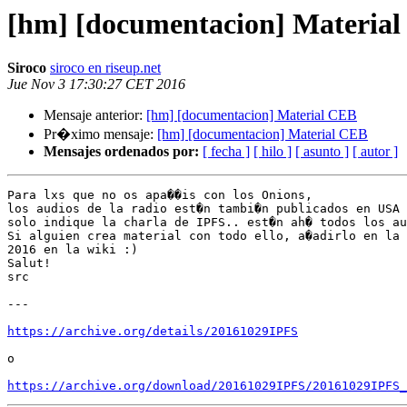
[hm] [documentacion] Materia
Siroco
siroco en riseup.net
Jue Nov 3 17:30:27 CET 2016
Mensaje anterior:
[hm] [documentacion] Material CEB
Pr�ximo mensaje:
[hm] [documentacion] Material CEB
Mensajes ordenados por:
[ fecha ]
[ hilo ]
[ asunto ]
[ autor ]
Para lxs que no os apa��is con los Onions,

los audios de la radio est�n tambi�n publicados en USA 
solo indique la charla de IPFS.. est�n ah� todos los au
Si alguien crea material con todo ello, a�adirlo en la 
2016 en la wiki :)

Salut!

src

---

https://archive.org/details/20161029IPFS
o

https://archive.org/download/20161029IPFS/20161029IPFS_