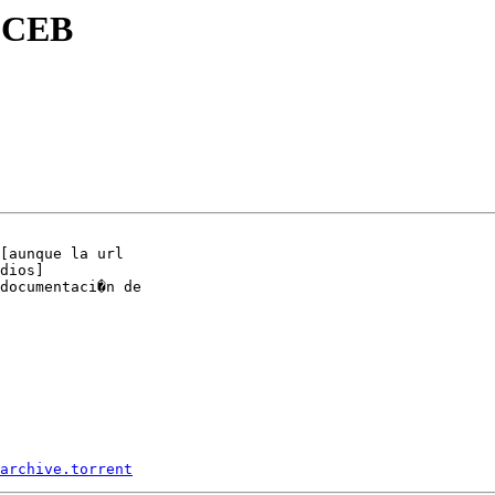
l CEB
[aunque la url

dios]

documentaci�n de

archive.torrent