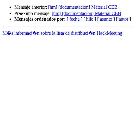
Mensaje anterior:
[hm] [documentacion] Material CEB
Pr�ximo mensaje:
[hm] [documentacion] Material CEB
Mensajes ordenados por:
[ fecha ]
[ hilo ]
[ asunto ]
[ autor ]
M�s informaci�n sobre la lista de distribuci�n HackMeeting