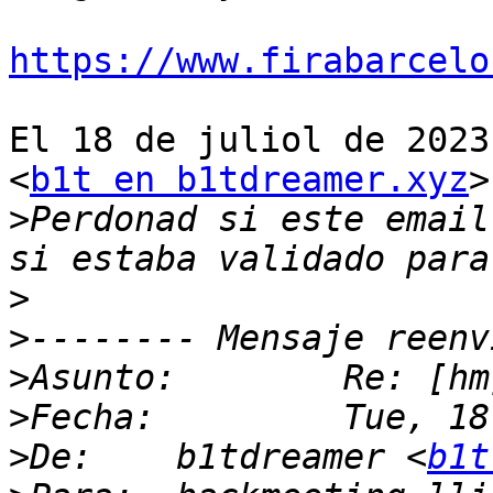
https://www.firabarcelo
El 18 de juliol de 2023
<
b1t en b1tdreamer.xyz
>
>
Perdonad si este email
>
>
>
Asunto: 	Re: [
>
>
De: 	b1tdreamer <
b1t