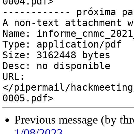
0004.pdf>

------------ próxima pa
A non-text attachment w
Name: informe_cnmc_2021
Type: application/pdf

Size: 3162448 bytes

Desc: no disponible

URL: 
</pipermail/hackmeeting
Previous message (by th
1/08/2023