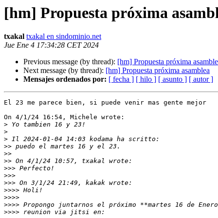
[hm] Propuesta próxima asamb
txakal
txakal en sindominio.net
Jue Ene 4 17:34:28 CET 2024
Previous message (by thread):
[hm] Propuesta próxima asambl
Next message (by thread):
[hm] Propuesta próxima asamblea
Mensajes ordenados por:
[ fecha ]
[ hilo ]
[ asunto ]
[ autor ]
El 23 me parece bien, si puede venir mas gente mejor

On 4/1/24 16:54, Michele wrote:

>
>
>
>>
>>
>>
>>>
>>>
>>>
>>>>
>>>>
>>>>
>>>>