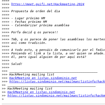
>>>>
>>>>
https://meet.guifi.net/Hackmeeting-2024
>>>>
>>>>
>>>>
>>>>
>>>>
>>>>
>>>>
>>>>
>>>>
>>>>
>>>>
>>>>
>>>>
>>>>
>>>>
>>>>
>>>>
>>>>
>>>
>>>
>>>
HackMeeting en listas.sindominio.net
>>>
https://listas.sindominio.net/mailman/listinfo/hack
>>
>>
>>
HackMeeting en listas.sindominio.net
>>
https://listas.sindominio.net/mailman/listinfo/hackm
>