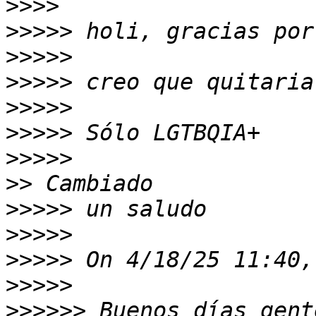
>>>>
>>>>>
>>>>>
>>>>>
>>>>>
>>>>>
>>>>>
>>
>>>>>
>>>>>
>>>>>
>>>>>
>>>>>>
 Buenos días gent