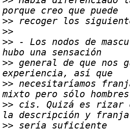
>>
 Había diferenciado l
>>
>>
>>
 - Los nodos de mascu
>>
 general de que nos g
>>
 necesitaríamos franj
>>
 cis. Quizá es rizar 
>>