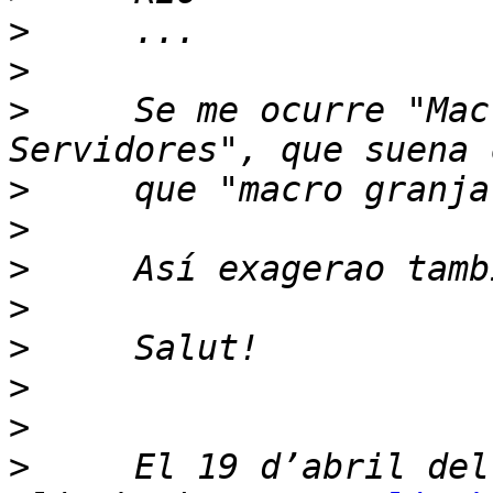
>
>
>
     Se me ocurre "Mac
>
>
>
>
>
>
>
>
     El 19 d’abril del