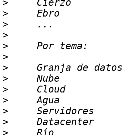
>
>
>
>
>
>
>
>
>
>
>
>
>