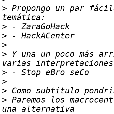
>
 Propongo un par fácil
>
>
>
>
 Y una un poco más arr
>
>
>
>
 Paremos los macrocent