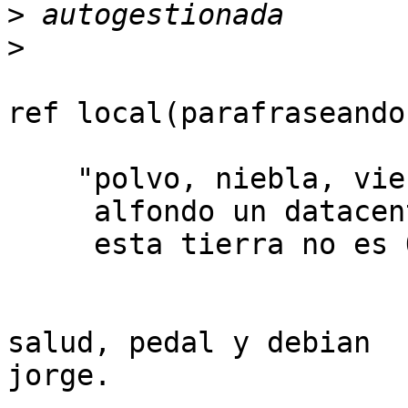
>
>
ref local(parafraseando
    "polvo, niebla, viento y hackers,

     alfondo un datacenter

     esta tierra no es Oregón"

salud, pedal y debian

jorge.
