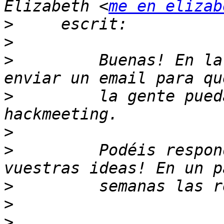
Elizabeth <
me en elizab
>
>
>
         Buenas! En la
>
         la gente pued
>
>
         Podéis respon
>
>
>