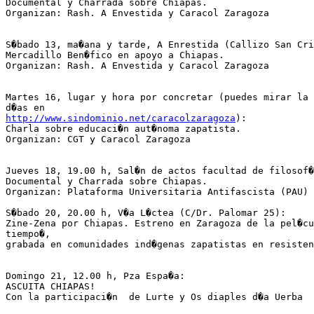
Documental y Charrada sobre Chiapas.

Organizan: Rash. A Envestida y Caracol Zaragoza

S�bado 13, ma�ana y tarde, A Enrestida (Callizo San Cri
Mercadillo Ben�fico en apoyo a Chiapas.

Organizan: Rash. A Envestida y Caracol Zaragoza

Martes 16, lugar y hora por concretar (puedes mirar la 
http://www.sindominio.net/caracolzaragoza
):

Charla sobre educaci�n aut�noma zapatista.

Organizan: CGT y Caracol Zaragoza

Jueves 18, 19.00 h, Sal�n de actos facultad de filosof�
Documental y Charrada sobre Chiapas.

Organizan: Plataforma Universitaria Antifascista (PAU) 
S�bado 20, 20.00 h, V�a L�ctea (C/Dr. Palomar 25):

Zine-Zena por Chiapas. Estreno en Zaragoza de la pel�cu
tiempo�,

grabada en comunidades ind�genas zapatistas en resisten
Domingo 21, 12.00 h, Pza Espa�a:

ASCUITA CHIAPAS!

Con la participaci�n  de Lurte y Os diaples d�a Uerba
