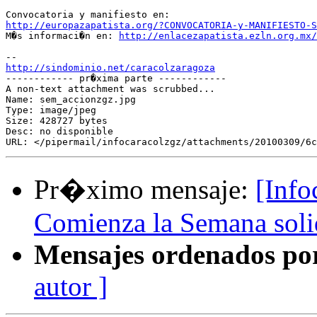
http://europazapatista.org/?CONVOCATORIA-y-MANIFIESTO-S

M�s informaci�n en: 
http://enlacezapatista.ezln.org.mx/
http://sindominio.net/caracolzaragoza

------------ pr�xima parte ------------

A non-text attachment was scrubbed...

Name: sem_accionzgz.jpg

Type: image/jpeg

Size: 428727 bytes

Desc: no disponible

Pr�ximo mensaje:
[Inf
Comienza la Semana solid
Mensajes ordenados po
autor ]