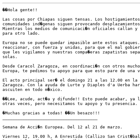
��Hola gente!!

Las cosas por Chiapas siguen tensas. Los hostigamientos
comunidades ind�genas siguen provocando desplazamientos
Mientras los medios de comunicaci�n oficiales callan y 
para otro lado.

Europa no se puede quedar impasible ante estos ataques.
reaccionar, con fuerza y unidas, para que el mal gobier
que les vigilamos y nuestras compa�eras zapatistas sepa
solas.

Desde Caracol Zaragoza, en coordinaci�n con otros mucho
Europa, te pedimos tu apoyo para que esto pare de una v
El acto principal ser� el domingo 21 a las 12.00 en la 
Zaragoza. Con la ayuda de Lurte y Diaples d'a Uerba har
ascuiten en todo m�xico.

��Lee, acude, act�a y difunde!! Esto puede acabar, ya l
otras veces, pero necesitamos tu apoyo y tu presencia.

�Muchas gracias a todas! ��Un besazo!!!

______________________________________

Semana de Acci�n Europea. Del 12 al 21 de marzo.

Viernes 12, 19.00 h, A Enrestida (Callizo San Crist�bal