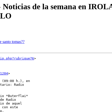
- Noticias de la semana en IRO
DLO
de santo tomas??
ip.php?rubrique76
>

1204
>

 (09:00 h.), en

tario: Radio

io *Buterflai*

de Radio

io de aquel

 con este

o.
