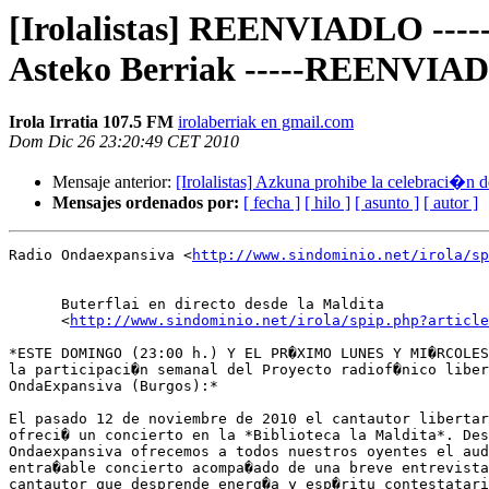
[Irolalistas] REENVIADLO ----
Asteko Berriak -----REENVIA
Irola Irratia 107.5 FM
irolaberriak en gmail.com
Dom Dic 26 23:20:49 CET 2010
Mensaje anterior:
[Irolalistas] Azkuna prohibe la celebraci�n 
Mensajes ordenados por:
[ fecha ]
[ hilo ]
[ asunto ]
[ autor ]
Radio Ondaexpansiva <
http://www.sindominio.net/irola/sp
      Buterflai en directo desde la Maldita

      <
http://www.sindominio.net/irola/spip.php?article
*ESTE DOMINGO (23:00 h.) Y EL PR�XIMO LUNES Y MI�RCOLES
la participaci�n semanal del Proyecto radiof�nico liber
OndaExpansiva (Burgos):*

El pasado 12 de noviembre de 2010 el cantautor libertar
ofreci� un concierto en la *Biblioteca la Maldita*. Des
Ondaexpansiva ofrecemos a todos nuestros oyentes el aud
entra�able concierto acompa�ado de una breve entrevista
cantautor que desprende energ�a y esp�ritu contestatari