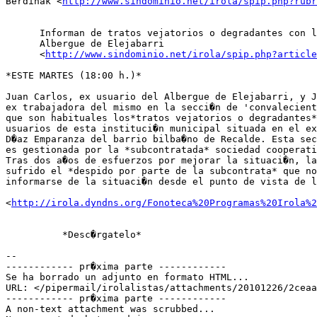
Berdinak <
http://www.sindominio.net/irola/spip.php?rubr
      Informan de tratos vejatorios o degradantes con l
      Albergue de Elejabarri

      <
http://www.sindominio.net/irola/spip.php?article
*ESTE MARTES (18:00 h.)*

Juan Carlos, ex usuario del Albergue de Elejabarri, y J
ex trabajadora del mismo en la secci�n de 'convalecient
que son habituales los*tratos vejatorios o degradantes*
usuarios de esta instituci�n municipal situada en el ex
D�az Emparanza del barrio bilba�no de Recalde. Esta sec
es gestionada por la *subcontratada* sociedad cooperati
Tras dos a�os de esfuerzos por mejorar la situaci�n, la
sufrido el *despido por parte de la subcontrata* que no
informarse de la situaci�n desde el punto de vista de l
<
http://irola.dyndns.org/Fonoteca%20Programas%20Irola%2
          *Desc�rgatelo*

-- 

------------ pr�xima parte ------------

Se ha borrado un adjunto en formato HTML...

URL: </pipermail/irolalistas/attachments/20101226/2ceaa
------------ pr�xima parte ------------

A non-text attachment was scrubbed...
