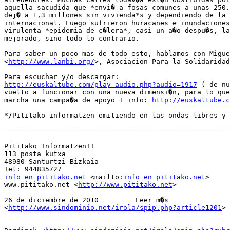
aquella sacudida que *envi� a fosas comunes a unas 250.
dej� a 1,3 millones sin vivienda*s y dependiendo de la 
internacional. Luego sufrieron huracanes e inundaciones
virulenta *epidemia de c�lera*, casi un a�o despu�s, la
mejorado, sino todo lo contrario.

Para saber un poco mas de todo esto, hablamos con Migue
<
http://www.lanbi.org/
>, Asociacion Para la Solidaridad
http://euskaltube.com/play_audio.php?audio=1917
 ( de nu
vuelto a funcionar con una nueva dimensi�n, para lo que
marcha una campa�a de apoyo + info: 
http://euskaltube.c
*/Pititako informatzen emitiendo en las ondas libres y 
-------------------------------------------------------
Pititako Informatzen!!

113 posta kutxa

48980-Santurtzi-Bizkaia

info en pititako.net
 <mailto:
info en pititako.net
>

www.pititako.net <
http://www.pititako.net
>

26 de diciembre de 2010 	Leer m�s

<
http://www.sindominio.net/irola/spip.php?article1201
>
