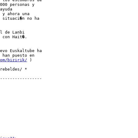
000 personas y

ayuda

 y ahora una

 situaci�n no ha

l de Lanbi

 con Hait�.

evo Euskaltube ha

 han puesto en

om/bizirik/
 )

rebeldes/ *

-----------------
