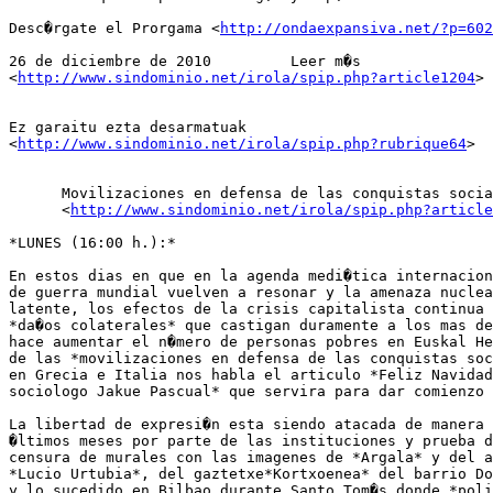
Desc�rgate el Prorgama <
http://ondaexpansiva.net/?p=602
26 de diciembre de 2010 	Leer m�s

<
http://www.sindominio.net/irola/spip.php?article1204
>

Ez garaitu ezta desarmatuak

<
http://www.sindominio.net/irola/spip.php?rubrique64
>

      Movilizaciones en defensa de las conquistas socia
      <
http://www.sindominio.net/irola/spip.php?article
*LUNES (16:00 h.):*

En estos dias en que en la agenda medi�tica internacion
de guerra mundial vuelven a resonar y la amenaza nuclea
latente, los efectos de la crisis capitalista continua 
*da�os colaterales* que castigan duramente a los mas de
hace aumentar el n�mero de personas pobres en Euskal He
de las *movilizaciones en defensa de las conquistas soc
en Grecia e Italia nos habla el articulo *Feliz Navidad
sociologo Jakue Pascual* que servira para dar comienzo 
La libertad de expresi�n esta siendo atacada de manera 
�ltimos meses por parte de las instituciones y prueba d
censura de murales con las imagenes de *Argala* y del a
*Lucio Urtubia*, del gaztetxe*Kortxoenea* del barrio Do
y lo sucedido en Bilbao durante Santo Tom�s donde *poli