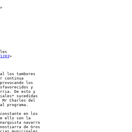
>

les

1203
>

al los tambores

r continua

provocando los

sfavorecidos y

rria. De esto y

iales* sucedidas

 Mr Charles del

al programa.

constante en los

e ello son la

narquista navarro

nostiarra de Gros

cias municipales
