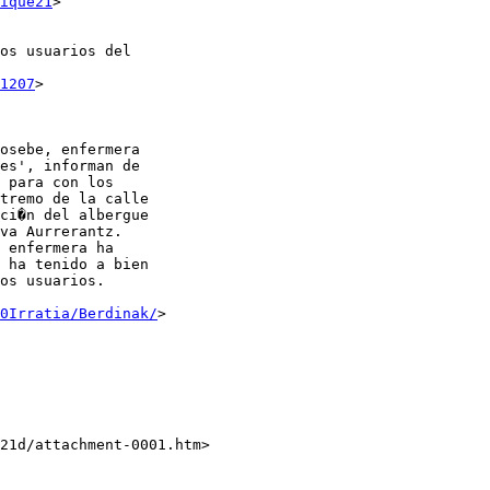
ique21
>

os usuarios del

1207
>

osebe, enfermera

es', informan de

 para con los

tremo de la calle

ci�n del albergue

va Aurrerantz.

 enfermera ha

 ha tenido a bien

os usuarios.

0Irratia/Berdinak/
>

21d/attachment-0001.htm>
