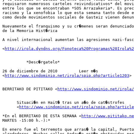
requisaron numerosos carteles reivindicativos* del movi
entre los que se encontraban *SOS Arrazakeria*. Es prec
racismo y la xenofobia lo que esta semana tanto desde e
como desde movimientos sociales de Gasteiz vienen denun
Nuevamente el franquismo y su cr�menes seran denunciado
de la Memoria Hist�rica

A nivel internacional aumentan las agresiones nazi-fasc
<
http://irola.dyndns.org/Fonoteca%20Programas%20Irola%2
          *Desc�rgatelo*

26 de diciembre de 2010 	Leer m�s

<
http://www.sindominio.net/irola/spip.php?article1203
>

BERRITAKO DE PITITAKO <
http://www.sindominio.net/irola/
      Situaci�n en Hait� tras un a�o de cat�strofes

      <
http://www.sindominio.net/irola/spip.php?article
*En el BERRITAKO DE ESTA SEMANA <
http://www.pititako.ne
MARTES -15:00 h.-):*

En enero fue el terremoto que arras� la capital, Puerto
alrededores. Muchas calles todav�a est�n obstruidas por