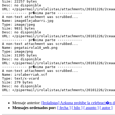
Size: 22257 bytes

Desc: no disponible

URL: </pipermail/irolalistas/attachments/20101226/2ceaa
------------ pr�xima parte ------------

A non-text attachment was scrubbed...

Name: imageElejabarri.jpg

Type: image/jpeg

Size: 9831 bytes

Desc: no disponible

URL: </pipermail/irolalistas/attachments/20101226/2ceaa
------------ pr�xima parte ------------

A non-text attachment was scrubbed...

Name: pegatairola10_web.png

Type: image/png

Size: 31395 bytes

Desc: no disponible

URL: </pipermail/irolalistas/attachments/20101226/2ceaa
------------ pr�xima parte ------------

A non-text attachment was scrubbed...

Name: irolaberriak.vcf

Type: text/x-vcard

Size: 279 bytes

Desc: no disponible

Mensaje anterior:
[Irolalistas] Azkuna prohibe la celebraci�n 
Mensajes ordenados por:
[ fecha ]
[ hilo ]
[ asunto ]
[ autor ]