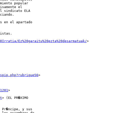
miento popular

isamente el

l sindicato ELA

ciando.

s en el apartado

istas.

0Irratia/Ez%20garaitu%20ezta%20desarmatuak/
>

spip.php?rubrique56
>

1201
>

t
> (EL PR�XIMO

 Pr�ncipe, y sus

 los escombros de
