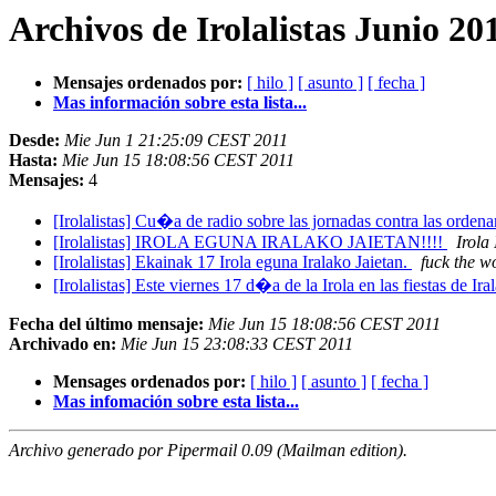
Archivos de Irolalistas Junio 20
Mensajes ordenados por:
[ hilo ]
[ asunto ]
[ fecha ]
Mas información sobre esta lista...
Desde:
Mie Jun 1 21:25:09 CEST 2011
Hasta:
Mie Jun 15 18:08:56 CEST 2011
Mensajes:
4
[Irolalistas] Cu�a de radio sobre las jornadas contra las ordena
[Irolalistas] IROLA EGUNA IRALAKO JAIETAN!!!!
Irola
[Irolalistas] Ekainak 17 Irola eguna Iralako Jaietan.
fuck the w
[Irolalistas] Este viernes 17 d�a de la Irola en las fiestas de Ira
Fecha del último mensaje:
Mie Jun 15 18:08:56 CEST 2011
Archivado en:
Mie Jun 15 23:08:33 CEST 2011
Mensages ordenados por:
[ hilo ]
[ asunto ]
[ fecha ]
Mas infomación sobre esta lista...
Archivo generado por Pipermail 0.09 (Mailman edition).