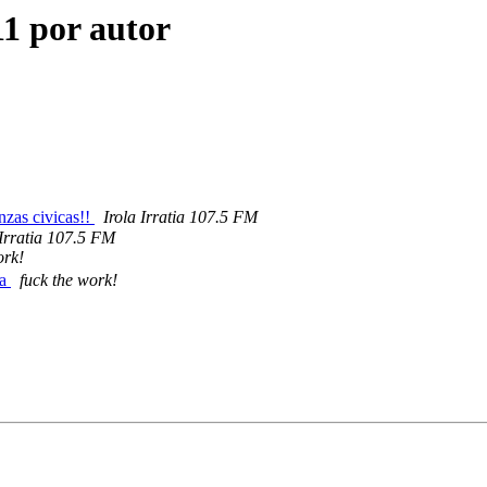
11 por autor
nzas civicas!!
Irola Irratia 107.5 FM
 Irratia 107.5 FM
ork!
la
fuck the work!