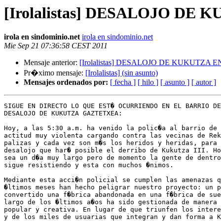
[Irolalistas] DESALOJO DE
irola en sindominio.net
irola en sindominio.net
Mie Sep 21 07:36:58 CEST 2011
Mensaje anterior:
[Irolalistas] DESALOJO DE KUKUTZA
Pr�ximo mensaje:
[Irolalistas] (sin asunto)
Mensajes ordenados por:
[ fecha ]
[ hilo ]
[ asunto ]
[ autor ]
SIGUE EN DIRECTO LO QUE EST� OCURRIENDO EN EL BARRIO DE
DESALOJO DE KUKUTZA GAZTETXEA:

Hoy, a las 5:30 a.m. ha venido la polic�a al barrio de 
actitud muy violenta cargando contra las vecinas de Rek
palizas y cada vez son m�s los heridos y heridas, para 
desalojo que har� posible el derribo de Kukutza III. Ho
sea un d�a muy largo pero de momento la gente de dentro
sigue resistiendo y esta con muchos �nimos.

Mediante esta acci�n policial se cumplen las amenazas q
�ltimos meses han hecho peligrar nuestro proyecto: un p
convertido una f�brica abandonada en una f�brica de sue
largo de los �ltimos a�os ha sido gestionada de manera 
popular y creativa. En lugar de que triunfen los intere
y de los miles de usuarias que integran y dan forma a K