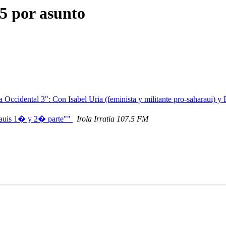
15 por asunto
a Occidental 3": Con Isabel Uria (feminista y militante pro-saharaui) y 
harauis 1� y 2� parte""
Irola Irratia 107.5 FM